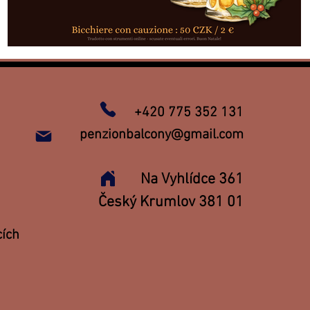
+420 775 352 131
penzionbalcony@gmail.com
Na Vyhlídce 361
Český Krumlov 381 01
cích