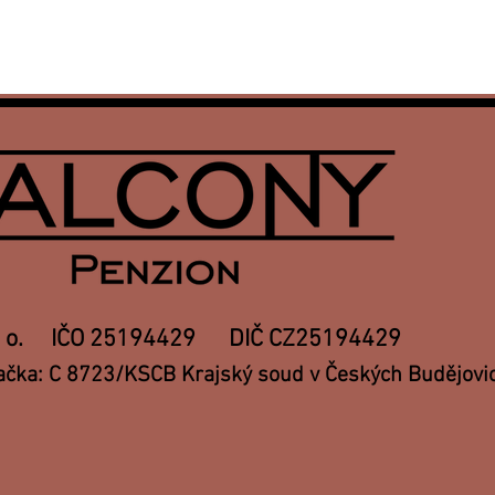
. r. o. IČO 25194429 DIČ CZ25194429
ačka: C 8723/KSCB Krajský soud v Českých Budějovi