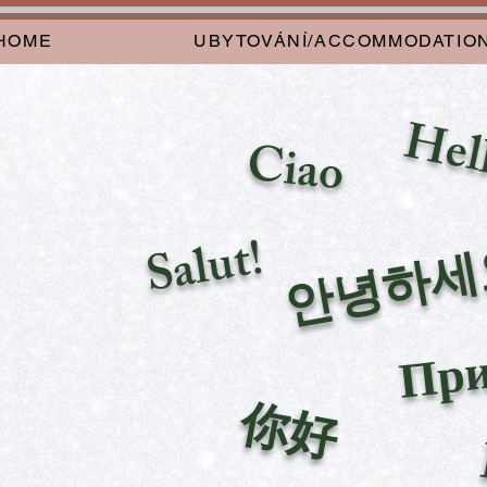
HOME
UBYTOVÁNÍ/ACCOMMODATIO
Hel
Ciao
Salut!
안녕하세
При
你好