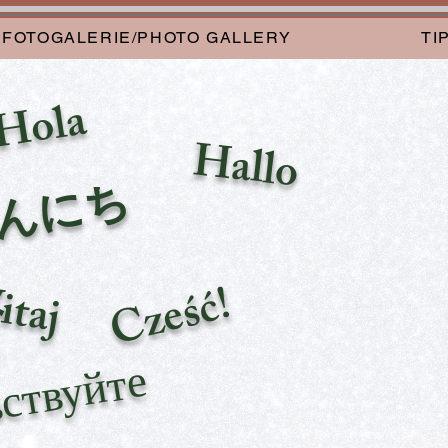
FOTOGALERIE/PHOTO GALLERY
TI
Hola
Hallo
こ
ん
に
ち
は
taj
Cześć!
ствуйте