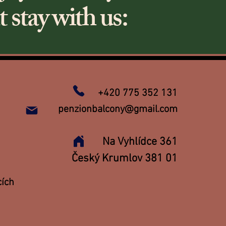
 stay with us:
+420 775 352 131
penzionbalcony@gmail.com
Na Vyhlídce 361
Český Krumlov 381 01
cích