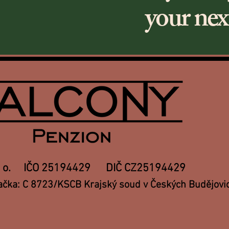
your next
. r. o. IČO 25194429 DIČ CZ25194429
ačka: C 8723/KSCB Krajský soud v Českých Budějovi