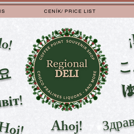
NS
CENÍK/ PRICE LIST
¡
lo!
요
Wi
віт!
Здрав
Ahoj!
Hoi!